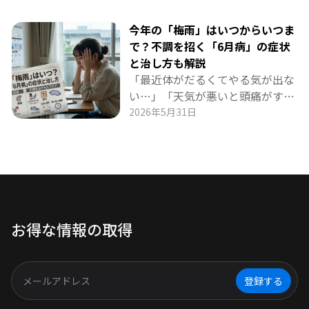
を手に入れましょう！
が傷んでしまうリスクがありま
す。 本記事では、冷蔵庫の消費電
今年の「梅雨」はいつからいつま
力とサージ電力の目安、失敗しな
で？不調を招く「6月病」の症状
いポータブル電源の選び方（出力
と治し方も解説
1000W以上・容量1000Wh以上・
「最近体がだるくてやる気が出な
UPS機能など）、凍らせたペット
い…」「天気が悪いと頭痛がす
ボトルの活用術、そしてBLUETTI
る」そんな梅雨特有の不調に悩ん
2026年5月31日
AORAシリーズのおすすめモデル
でいませんか？2026年の梅雨入
まで詳しく解説します。
り・梅雨明け予想から、「6月
病」の原因・主な症状・効果的な
治し方まで詳しく解説します。雨
の季節を健やかに乗り切るための
実践的な過ごし方も紹介します！
お得な情報の取得
登録する