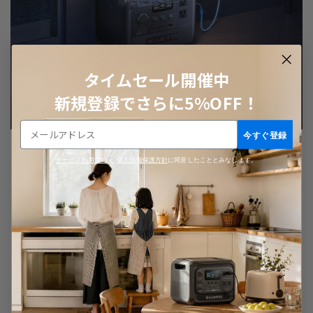
タイムセール開催中
新規登録でさらに5%OFF！
今すぐ登録
サービス利用規約
と
個人情報保護方針
に同意したこととみなします。
無駄を減らし、より多くの電力を
有効に
アップグレードされたハードウェア回路と BMS インテリ
ジェント制御により、AC50B は無負荷時の電力損失を大
幅に削減。一般的な同クラス製品と比べて、同負荷でより
長い時間稼働させることができ、待機時の電力消費も削減