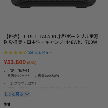
【終売】BLUETTI AC50B 小型ポータブル電源 |
防災推奨・車中泊・キャンプ |448Wh、700W
30件のレビュー
¥53,800
(税込)
【高い信頼性】
長寿命バッテリーの容量は448Wh
【比類のない出力】
定格出力電力700W、電力リフトモードで出力1,000W
もっと見る
【最新の高速充電技術】
わずか45 分で0 ％から80% まで充電
型番: