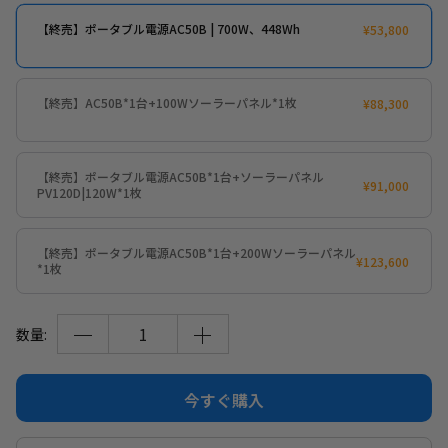
【安心のロングライフ設計】
充放電3,000 回以上のライフサイクルを備え、極めて安全の高
【終売】ポータブル電源AC50B | 700W、448Wh
¥53,800
い LiFePO4 バッテリーを採用
【ソーラー充電対応】
AC充電、ソーラー充電、シガーソケットからカー充電、発電機
【終売】AC50B*1台+100Wソーラーパネル*1枚
¥88,300
から充電、B80バッテリー、またはデュアル（AC + ソーラー）
充電に対応
【スマホアプリでコントロール】
【終売】ポータブル電源AC50B*1台+ソーラーパネル
¥91,000
BLUETTIアプリで遠隔操作やリアルタイム状態モニター、高度
PV120D|120W*1枚
な設定やファームアップのアップグレードも可能
【充実のサポート体制】
【終売】ポータブル電源AC50B*1台+200Wソーラーパネル
5年間保証、無償で修理・回収サービスを提供
¥123,600
*1枚
数量:
今すぐ購入