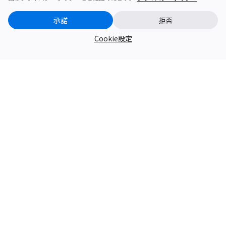
商品一覧
承諾
拒否
企業情報
Cookie設定
サポート
¥53,800
Buy Now
会員特典
ポリシー
お問い合わせ
問い合わせ
利用規約
ポリシー