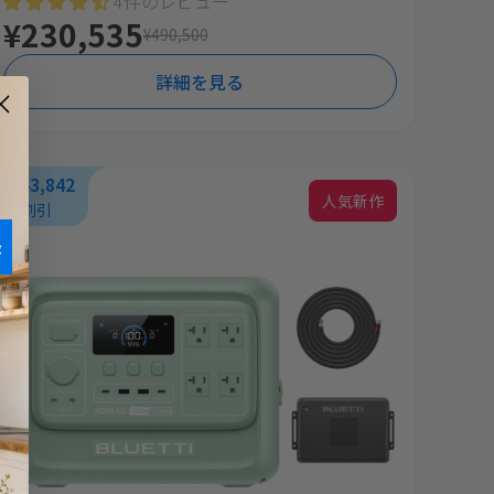
4件のレビュー
¥230,535
¥490,500
詳細を見る
¥143,842
人気新作
割引
録