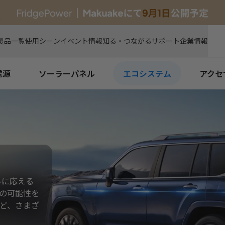
新製品
製品一覧
使用シーン
イベント情報
知る・つながる
サポート
企業情報
電源
ソーラーパネル
エコシステム
アクセ
ルに応える
の可能性を
ど、さまざ