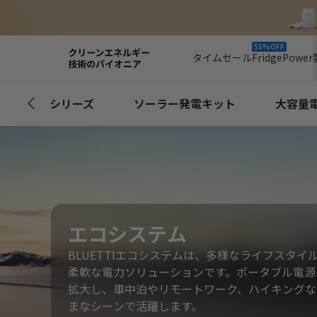
55%OFF
タイムセール
FridgePower
x&Pioneerシリーズ
ソーラー発電キット
大容量
エコシステム
BLUETTIエコシステムは、多様なライフスタイ
柔軟な電力ソリューションです。ポータブル電源
拡大し、車中泊やリモートワーク、ハイキングな
まなシーンで活躍します。