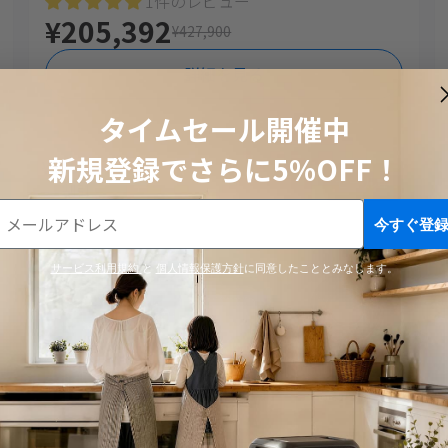
1件のレビュー
¥205,392
¥427,900
詳細を見る
タイムセール開催中
新規登録でさらに5%OFF！
¥110,664
セール中
割引
今すぐ登
サービス利用規約
と
個人情報保護方針
に同意したこととみなします。