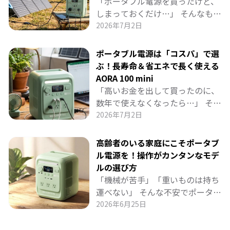
「ポータブル電源を買ったけど、
しまっておくだけ…」 そんなもっ
たいない使い方をしていません
2026年7月2日
か？ BLUETTI「AORA 100 mini」
は、豊富なポート（AC・USB-Cな
ポータブル電源は「コスパ」で選
ど）で家族のスマホ・PC・照明を
ぶ！長寿命＆省エネで長く使える
同時に給電できる「日常の万能電
AORA 100 mini
源」です。 リビングやワークスペ
「高いお金を出して買ったのに、
ースに置いてコンセントの死角を
数年で使えなくなったら…」 そん
解消したり、停電時にもシームレ
な不安を解消する、長く使えるポ
2026年7月2日
スに守ったり。 家庭に溶け込む賢
ータブル電源の選び方をお届けし
い活用法を詳しく紹介します。
ます。 BLUETTI「AORA 100
高齢者のいる家庭にこそポータブ
mini」は、6000回充放電サイク
ル電源を！操作がカンタンなモデ
ルという驚異の耐久性と省エネ設
ルの選び方
計で、約17年も安心して使い続け
「機械が苦手」「重いものは持ち
られる1kWhクラス最強候補。 日
運べない」 そんな不安でポータブ
常の節電から防災まで、長期的コ
ル電源を諦めていませんか？ 高齢
2026年6月25日
スパを重視する方に最適なモデル
者のいるご家庭こそ、操作が簡単
を徹底解説します。
で軽量10.7kgの「AORA 100