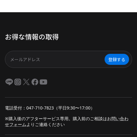
mini」がおすすめです。 ワンタッ
チ操作、介護機器を止めないUPS
機能、スマホアプリで見守り可
能、約17年長寿命。 日常の安心
お得な情報の取得
から停電時の備えまで、シニア世
代にやさしいポータブル電源の魅
力を詳しく紹介します。
登録する
電話受付：047-710-7823（平日9:30〜17:00）
※購入後のアフターサービス専用。購入前のご相談は
お
問い合わ
せフォーム
よりご連絡ください