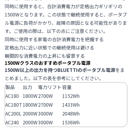
同時に使用すると、合計消費電力が定格出力ギリギリの
1500Wとなります。この状態で継続使用すると、ポータブ
ル電源に負荷がかかり、故障の原因となる可能性がありま
す。ご使用の際は、以下の点にご注意ください。
同時に使用する家電の合計消費電力を把握する
定格出力に近い状態での継続使用は避ける
瞬間的な消費電力の上昇にも留意する
1500Wクラスのおすすめポータブル電源
1500W以上の出力を持つBLUETTIのポータブル電源
をま
とめました。以下の表を参考にしてください。
製品
出力
電力リフト
容量
AC180
1800W
2700W
1152Wh
AC180T
1800W
2700W
1433Wh
AC200L
2000W
3000W
2048Wh
AC240
2000W
3000W
1536Wh