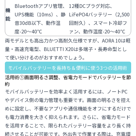
Bluetoothアプリ管理、
12種DCプラグ対応、
機
UPS機能（10ms）、静
LiFePO4バッテリー（2,500
能
音30dB以下、動作温
回耐久）、スマート冷却フ
度-20〜40℃
ァン、動作温度-20〜40℃
両モデルとも高出力かつ高耐久仕様ですが、AORA 10は軽
量・高速充電型、BLUETTI X20は多端子・長寿命型とし
て使い分けるのがおすすめでしょう。
モバイルバッテリーを長持ち＆便利に使う3つの活用術
活用術①画面明るさ調整、省電力モードでバッテリーを節
約
モバイルバッテリーを効率よく活用するには、ノートPC
やデバイス側の電力管理も重要です。画面の明るさを控え
めに設定し、不要なアプリや通信機能をオフにするだけで
も電力消費を大きく抑えられます。さらに、省電力モード
を活用することで、限られたバッテリー容量をより長く持
続させることが可能です。外出先で作業する際は、充電環