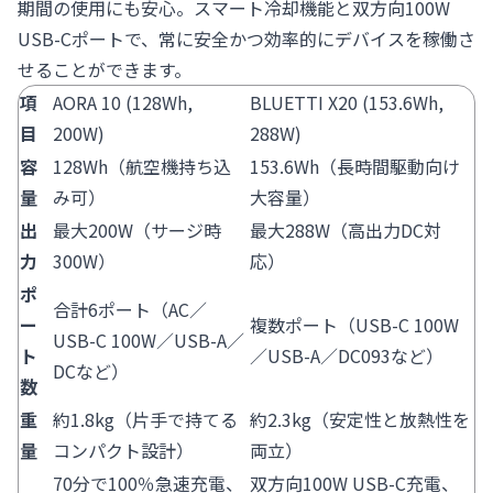
期間の使用にも安心。スマート冷却機能と双方向100W
USB-Cポートで、常に安全かつ効率的にデバイスを稼働さ
せることができます。
項
AORA 10 (128Wh,
BLUETTI X20 (153.6Wh,
目
200W)
288W)
容
128Wh（航空機持ち込
153.6Wh（長時間駆動向け
量
み可）
大容量）
出
最大200W（サージ時
最大288W（高出力DC対
力
300W）
応）
ポ
合計6ポート（AC／
ー
複数ポート（USB-C 100W
USB-C 100W／USB-A／
ト
／USB-A／DC093など）
DCなど）
数
重
約1.8kg（片手で持てる
約2.3kg（安定性と放熱性を
量
コンパクト設計）
両立）
70分で100％急速充電、
双方向100W USB-C充電、