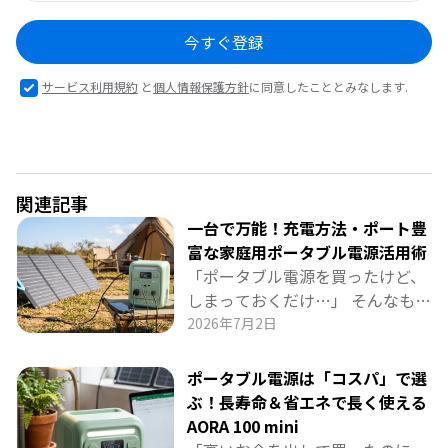
今すぐ登録
サービス利用規約
と
個人情報保護方針
に同意したこととみなします.
関連記事
一台で万能！充電方法・ポート豊
富な家庭用ポータブル電源活用術
「ポータブル電源を買ったけど、
しまっておくだけ…」 そんなもっ
たいない使い方をしていません
2026年7月2日
か？ BLUETTI「AORA 100 mini」
は、豊富なポート（AC・USB-Cな
ポータブル電源は「コスパ」で選
ど）で家族のスマホ・PC・照明を
ぶ！長寿命＆省エネで長く使える
同時に給電できる「日常の万能電
AORA 100 mini
源」です。 リビングやワークスペ