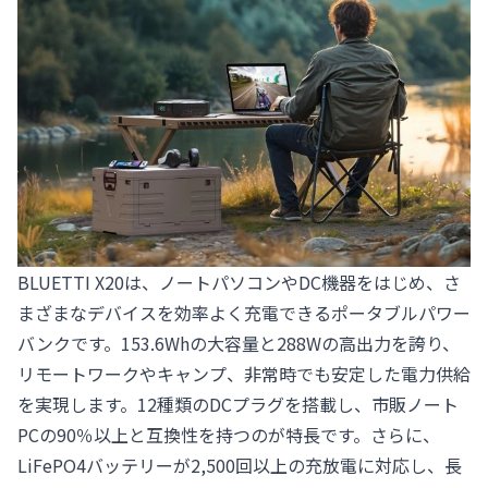
BLUETTI X20
は、ノートパソコンやDC機器をはじめ、さ
まざまなデバイスを効率よく充電できるポータブルパワー
バンクです。153.6Whの大容量と288Wの高出力を誇り、
リモートワークやキャンプ、非常時でも安定した電力供給
を実現します。12種類のDCプラグを搭載し、市販ノート
PCの90％以上と互換性を持つのが特長です。さらに、
LiFePO4バッテリーが2,500回以上の充放電に対応し、長