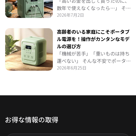
「高いお金を出して買ったのに、
ースに置いてコンセントの死角を
数年で使えなくなったら…」 そん
解消したり、停電時にもシームレ
な不安を解消する、長く使えるポ
2026年7月2日
スに守ったり。 家庭に溶け込む賢
ータブル電源の選び方をお届けし
い活用法を詳しく紹介します。
ます。 BLUETTI「AORA 100
高齢者のいる家庭にこそポータブ
mini」は、6000回充放電サイク
ル電源を！操作がカンタンなモデ
ルという驚異の耐久性と省エネ設
ルの選び方
計で、約17年も安心して使い続け
「機械が苦手」「重いものは持ち
られる1kWhクラス最強候補。 日
運べない」 そんな不安でポータブ
常の節電から防災まで、長期的コ
ル電源を諦めていませんか？ 高齢
2026年6月25日
スパを重視する方に最適なモデル
者のいるご家庭こそ、操作が簡単
を徹底解説します。
で軽量10.7kgの「AORA 100
mini」がおすすめです。 ワンタッ
チ操作、介護機器を止めないUPS
機能、スマホアプリで見守り可
能、約17年長寿命。 日常の安心
お得な情報の取得
から停電時の備えまで、シニア世
代にやさしいポータブル電源の魅
力を詳しく紹介します。