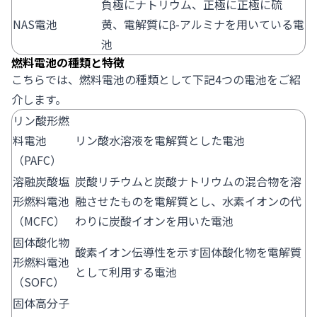
負極にナトリウム、正極に正極に硫
NAS電池
黄、電解質にβ-アルミナを用いている電
池
燃料電池の種類と特徴
こちらでは、燃料電池の種類として下記4つの電池をご紹
介します。
リン酸形燃
料電池
リン酸水溶液を電解質とした電池
（PAFC）
溶融炭酸塩
炭酸リチウムと炭酸ナトリウムの混合物を溶
形燃料電池
融させたものを電解質とし、水素イオンの代
（MCFC）
わりに炭酸イオンを用いた電池
固体酸化物
酸素イオン伝導性を示す固体酸化物を電解質
形燃料電池
として利用する電池
（SOFC）
固体高分子