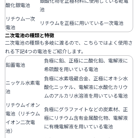
銀酸化物を正極材料に使用している乾電
酸化銀電池
池
リチウム一次
リチウムを正極に用いている一次電池
電池
二次電池の種類と特徴
二次電池の種類も多岐に渡るので、こちらではよく使用さ
れる下記4つの電池をご紹介します。
負極に鉛、正極に二酸化鉛、電解液に
鉛蓄電池
希硫酸を用いている電池
負極に水素吸蔵合金、正極にオキシ水
ニッケル水素電
酸化ニッケル、電解液に水酸化カリウ
池
ムのアルカリ水溶液を用いている電池
リチウムイオン
負極にグラファイトなどの炭素材、正
電池（リチウム
極にリチウム含有金属酸化物、電解液
イオン二次電
に有機電解液を用いている電池
池）