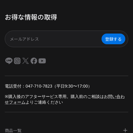
機能、スマホアプリで見守り可
能、約17年長寿命。 日常の安心
お得な情報の取得
から停電時の備えまで、シニア世
代にやさしいポータブル電源の魅
力を詳しく紹介します。
登録する
電話受付：047-710-7823（平日9:30〜17:00）
※購入後のアフターサービス専用。購入前のご相談は
お
問い合わ
せフォーム
よりご連絡ください
商品一覧