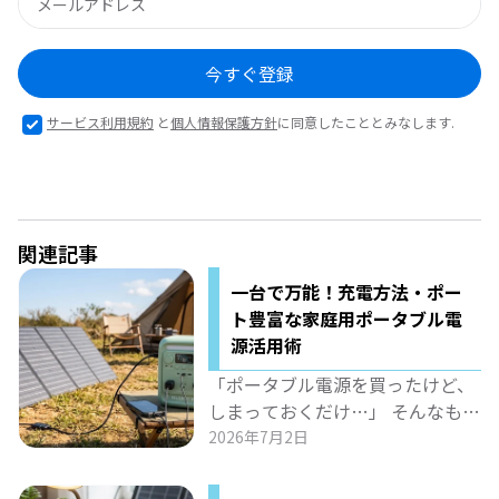
今すぐ登録
サービス利用規約
と
個人情報保護方針
に同意したこととみなします.
関連記事
一台で万能！充電方法・ポー
ト豊富な家庭用ポータブル電
源活用術
「ポータブル電源を買ったけど、
しまっておくだけ…」 そんなもっ
たいない使い方をしていません
2026年7月2日
か？ BLUETTI「AORA 100 mini」
は、豊富なポート（AC・USB-Cな