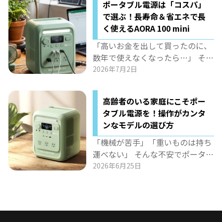
ポータブル電源は「コスパ」
ど）で家族のスマホ・PC・照明を
で選ぶ！長寿命＆省エネで長
同時に給電できる「日常の万能電
く使えるAORA 100 mini
源」です。 リビングやワークスペ
ースに置いてコンセントの死角を
「高いお金を出して買ったのに、
解消したり、停電時にもシームレ
数年で使えなくなったら…」 そん
スに守ったり。 家庭に溶け込む賢
な不安を解消する、長く使えるポ
2026年7月2日
い活用法を詳しく紹介します。
ータブル電源の選び方をお届けし
ます。 BLUETTI「AORA 100
高齢者のいる家庭にこそポー
mini」は、6000回充放電サイク
タブル電源を！操作がカンタ
ルという驚異の耐久性と省エネ設
ンなモデルの選び方
計で、約17年も安心して使い続け
られる1kWhクラス最強候補。 日
「機械が苦手」「重いものは持ち
常の節電から防災まで、長期的コ
運べない」 そんな不安でポータブ
スパを重視する方に最適なモデル
ル電源を諦めていませんか？ 高齢
2026年6月25日
を徹底解説します。
者のいるご家庭こそ、操作が簡単
で軽量10.7kgの「AORA 100
mini」がおすすめです。 ワンタッ
チ操作、介護機器を止めないUPS