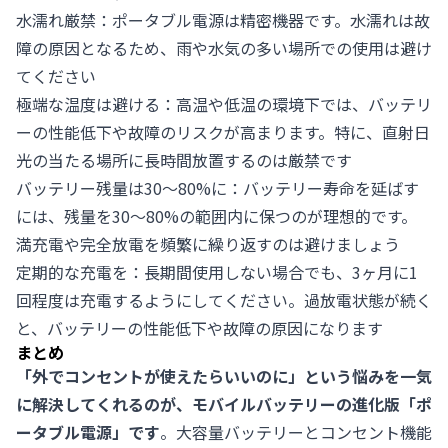
水濡れ厳禁：ポータブル電源は精密機器です。水濡れは故
障の原因となるため、雨や水気の多い場所での使用は避け
てください
極端な温度は避ける：高温や低温の環境下では、バッテリ
ーの性能低下や故障のリスクが高まります。特に、直射日
光の当たる場所に長時間放置するのは厳禁です
バッテリー残量は30〜80%に：バッテリー寿命を延ばす
には、残量を30〜80%の範囲内に保つのが理想的です。
満充電や完全放電を頻繁に繰り返すのは避けましょう
定期的な充電を：長期間使用しない場合でも、3ヶ月に1
回程度は充電するようにしてください。過放電状態が続く
と、バッテリーの性能低下や故障の原因になります
まとめ
「外でコンセントが使えたらいいのに」という悩みを一気
に解決してくれるのが、モバイルバッテリーの進化版「ポ
ータブル電源」です
。大容量バッテリーとコンセント機能