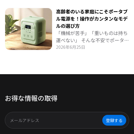
スに守ったり。 家庭に溶け込む賢
ータブル電源の選び方をお届けし
い活用法を詳しく紹介します。
ます。 BLUETTI「AORA 100
高齢者のいる家庭にこそポータブ
mini」は、6000回充放電サイク
ル電源を！操作がカンタンなモデ
ルという驚異の耐久性と省エネ設
ルの選び方
計で、約17年も安心して使い続け
「機械が苦手」「重いものは持ち
られる1kWhクラス最強候補。 日
運べない」 そんな不安でポータブ
常の節電から防災まで、長期的コ
ル電源を諦めていませんか？ 高齢
2026年6月25日
スパを重視する方に最適なモデル
者のいるご家庭こそ、操作が簡単
を徹底解説します。
で軽量10.7kgの「AORA 100
mini」がおすすめです。 ワンタッ
チ操作、介護機器を止めないUPS
機能、スマホアプリで見守り可
能、約17年長寿命。 日常の安心
お得な情報の取得
から停電時の備えまで、シニア世
代にやさしいポータブル電源の魅
力を詳しく紹介します。
登録する