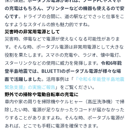
保が課題。
ポータブル電源があれば、ノートPCやスマホ
の充電はもちろん、プリンターなどの機器も使えるので安
心です
。ドライブの合間に、道の駅などでさっと仕事をこ
なすようなスタイルの旅も魅力的ですね。
災害時の非常用電源として
災害時、停電などで電源が使えなくなる可能性がありま
す。そんな時、ポータブル電源は非常用電源として大きな
役割を果たします。スマホの充電や、ラジオ、懐中電灯、
スターリンクなどの使用に威力を発揮します。
令和6年能
登半島地震では、BLUETTIのポータブル電源が様々な場
面で活躍しました
。活用事例は「
『
令和６年能登半島地震
緊急支援』の実施ご報告
」をご覧ください。
野外での掃除や電動自転車の充電に
車内や家の周りを掃除機やケルヒャー（高圧洗浄機）で掃
除したい時、電源が足りなかったりコードが届かなかった
りすることがありますよね。そんな時、ポータブル電源が
あれば、どこでも手軽に電源を確保できます。