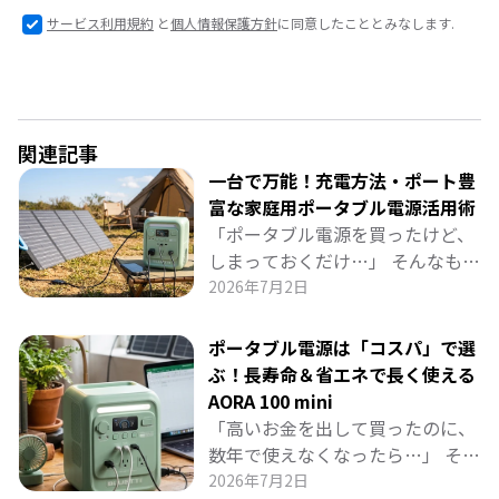
サービス利用規約
と
個人情報保護方針
に同意したこととみなします.
関連記事
一台で万能！充電方法・ポート豊
富な家庭用ポータブル電源活用術
「ポータブル電源を買ったけど、
しまっておくだけ…」 そんなもっ
たいない使い方をしていません
2026年7月2日
か？ BLUETTI「AORA 100 mini」
は、豊富なポート（AC・USB-Cな
ポータブル電源は「コスパ」で選
ど）で家族のスマホ・PC・照明を
ぶ！長寿命＆省エネで長く使える
同時に給電できる「日常の万能電
AORA 100 mini
源」です。 リビングやワークスペ
「高いお金を出して買ったのに、
ースに置いてコンセントの死角を
数年で使えなくなったら…」 そん
解消したり、停電時にもシームレ
な不安を解消する、長く使えるポ
2026年7月2日