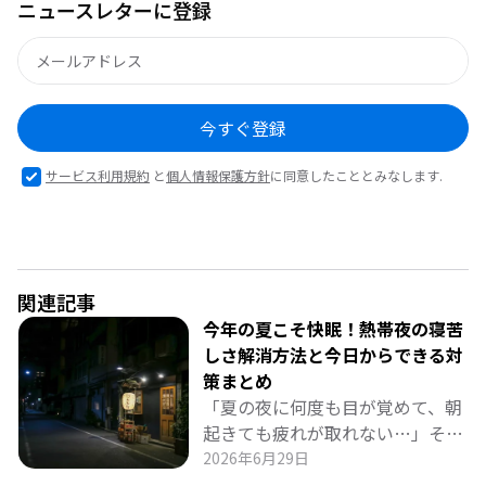
ニュースレターに登録
今すぐ登録
サービス利用規約
と
個人情報保護方針
に同意したこととみなします.
関連記事
今年の夏こそ快眠！熱帯夜の寝苦
しさ解消方法と今日からできる対
策まとめ
「夏の夜に何度も目が覚めて、朝
起きても疲れが取れない…」そん
な寝苦しさに悩んでいませんか？
2026年6月29日
本記事では、夏の快眠方法の鍵で