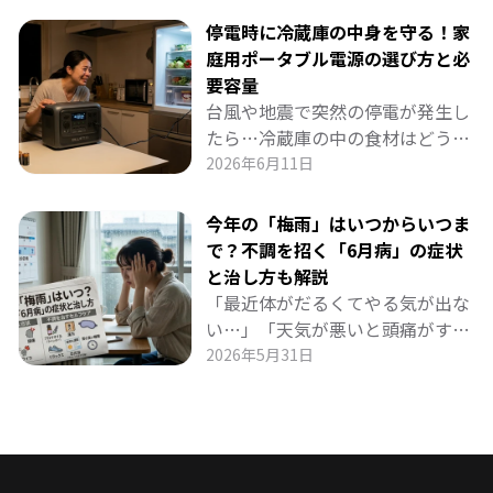
ある「深部体温」をスムーズに下
停電時に冷蔵庫の中身を守る！家
げる科学的な仕組みから、就寝前
庭用ポータブル電源の選び方と必
の入浴ルーティン、ストレッチ、
要容量
寝室環境の整え方までを詳しく解
台風や地震で突然の停電が発生し
説。今日から実践できる具体的な
たら…冷蔵庫の中の食材はどうな
対策で、熱帯夜でも質の高い睡眠
る？ 数時間で温度が上がり、食料
2026年6月11日
を手に入れましょう！
が傷んでしまうリスクがありま
す。 本記事では、冷蔵庫の消費電
今年の「梅雨」はいつからいつま
力とサージ電力の目安、失敗しな
で？不調を招く「6月病」の症状
いポータブル電源の選び方（出力
と治し方も解説
1000W以上・容量1000Wh以上・
「最近体がだるくてやる気が出な
UPS機能など）、凍らせたペット
い…」「天気が悪いと頭痛がす
ボトルの活用術、そしてBLUETTI
る」そんな梅雨特有の不調に悩ん
2026年5月31日
AORAシリーズのおすすめモデル
でいませんか？2026年の梅雨入
まで詳しく解説します。
り・梅雨明け予想から、「6月
病」の原因・主な症状・効果的な
治し方まで詳しく解説します。雨
の季節を健やかに乗り切るための