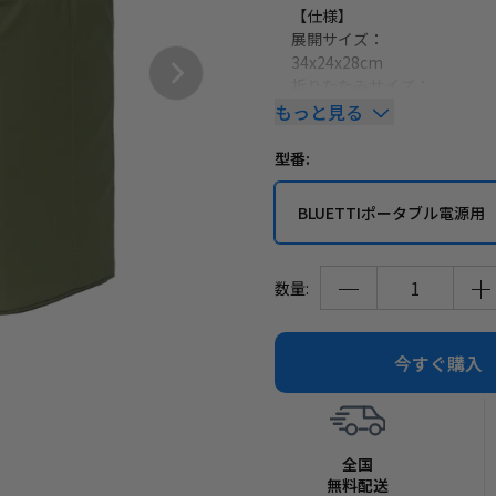
【仕様】
展開サイズ：
34x24x28cm
折りたたみサイズ：
34x24x5cm
もっと見る
耐荷重：最大30Kg
重量：約1Kg
型番:
素材：防水900Dオックスフ
BLUETTIポータブル電源用 収納
数量:
今すぐ購入
全国
無料配送