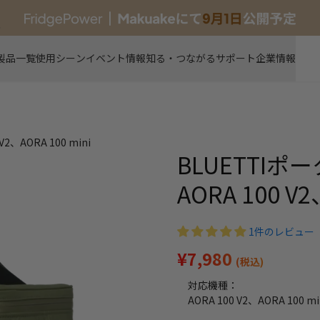
新製品
製品一覧
使用シーン
イベント情報
知る・つながる
サポート
企業情報
、AORA 100 mini
BLUETTI
AORA 100 V2
1件のレビュー
¥7,980
(税込)
対応機種：
AORA 100 V2、AORA 100 