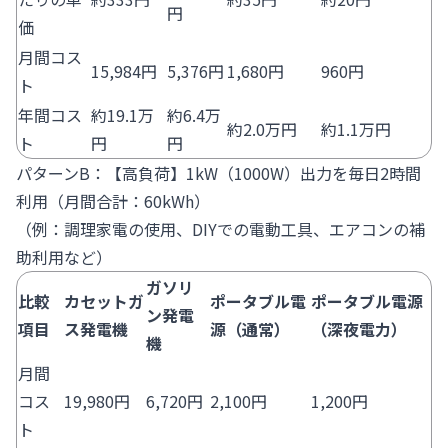
円
価
月間コス
15,984円
5,376円
1,680円
960円
ト
年間コス
約19.1万
約6.4万
約2.0万円
約1.1万円
ト
円
円
パターンB：【高負荷】1kW（1000W）出力を毎日2時間
利用（月間合計：60kWh）
（例：調理家電の使用、DIYでの電動工具、エアコンの補
助利用など）
ガソリ
比較
カセットガ
ポータブル電
ポータブル電源
ン発電
項目
ス発電機
源（通常）
（深夜電力）
機
月間
コス
19,980円
6,720円
2,100円
1,200円
ト