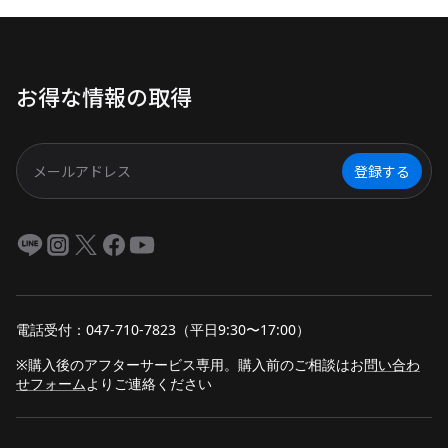
チ操作、介護機器を止めないUPS
機能、スマホアプリで見守り可
能、約17年長寿命。 日常の安心
お得な情報の取得
から停電時の備えまで、シニア世
代にやさしいポータブル電源の魅
力を詳しく紹介します。
登録する
電話受付：047-710-7823（平日9:30〜17:00）
※購入後のアフターサービス専用。購入前のご相談は
お
問い合わ
せフォーム
よりご連絡ください