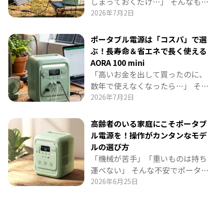
しまっておくだけ…」 そんなもっ
たいない使い方をしていません
2026年7月2日
か？ BLUETTI「AORA 100 mini」
は、豊富なポート（AC・USB-Cな
ポータブル電源は「コスパ」で選
ど）で家族のスマホ・PC・照明を
ぶ！長寿命＆省エネで長く使える
同時に給電できる「日常の万能電
AORA 100 mini
源」です。 リビングやワークスペ
「高いお金を出して買ったのに、
ースに置いてコンセントの死角を
数年で使えなくなったら…」 そん
解消したり、停電時にもシームレ
な不安を解消する、長く使えるポ
2026年7月2日
スに守ったり。 家庭に溶け込む賢
ータブル電源の選び方をお届けし
い活用法を詳しく紹介します。
ます。 BLUETTI「AORA 100
高齢者のいる家庭にこそポータブ
mini」は、6000回充放電サイク
ル電源を！操作がカンタンなモデ
ルという驚異の耐久性と省エネ設
ルの選び方
計で、約17年も安心して使い続け
「機械が苦手」「重いものは持ち
られる1kWhクラス最強候補。 日
運べない」 そんな不安でポータブ
常の節電から防災まで、長期的コ
ル電源を諦めていませんか？ 高齢
2026年6月25日
スパを重視する方に最適なモデル
者のいるご家庭こそ、操作が簡単
を徹底解説します。
で軽量10.7kgの「AORA 100
mini」がおすすめです。 ワンタッ