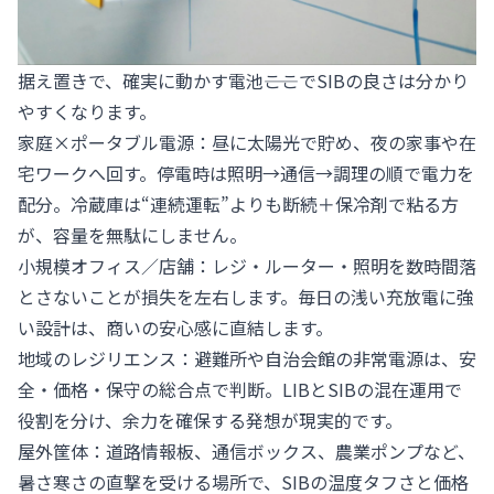
据え置きで、確実に動かす電池――ここでSIBの良さは分かり
やすくなります。
家庭×ポータブル電源：昼に太陽光で貯め、夜の家事や在
宅ワークへ回す。停電時は照明→通信→調理の順で電力を
配分。冷蔵庫は“連続運転”よりも断続＋保冷剤で粘る方
が、容量を無駄にしません。
小規模オフィス／店舗：レジ・ルーター・照明を数時間落
とさないことが損失を左右します。毎日の浅い充放電に強
い設計は、商いの安心感に直結します。
地域のレジリエンス：避難所や自治会館の非常電源は、安
全・価格・保守の総合点で判断。LIBとSIBの混在運用で
役割を分け、余力を確保する発想が現実的です。
屋外筐体：道路情報板、通信ボックス、農業ポンプなど、
暑さ寒さの直撃を受ける場所で、SIBの温度タフさと価格