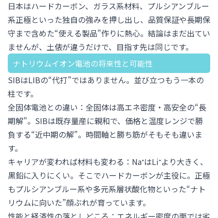
日本はハードカーボン、ガラス系材料、プルシアンブルー
系正極といった独自の強みを押し出し、品質保証や長期保
守まで含めた“使える製品”作りに熱心。結論はまだ出てい
ませんが、土俵が違うだけで、目指す先は同じです。
ナトリウムイオン電池の将来性と可能性
SIBはLIBの“代打”ではありません。並び立つもう一本の
柱です。
全固体電池との違い：全固体は高エネ密度・高安全の“長
期解”。SIBは既存量産に親和で、価格と温度レンジで勝
負する“近中期の解”。時間軸と勝ち筋がそもそも違いま
す。
キャリアが変われば材料も変わる：Na⁺はLi⁺より大きく、
黒鉛に入りにくい。そこでハードカーボンが主役に。正極
もプルシアンブルー系や多元系層状酸化物といった“ナト
リウムに向いた”顔ぶれが育っています。
性能と経済性の落としどころ：エネルギー密度の面では劣