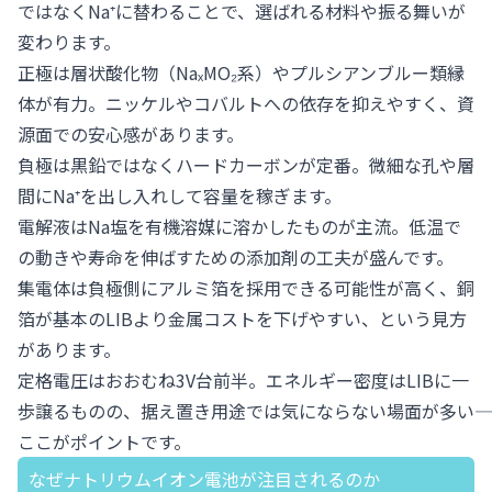
ではなくNa⁺に替わることで、選ばれる材料や振る舞いが
変わります。
正極は層状酸化物（NaₓMO₂系）やプルシアンブルー類縁
体が有力。ニッケルやコバルトへの依存を抑えやすく、資
源面での安心感があります。
負極は黒鉛ではなくハードカーボンが定番。微細な孔や層
間にNa⁺を出し入れして容量を稼ぎます。
電解液はNa塩を有機溶媒に溶かしたものが主流。低温で
の動きや寿命を伸ばすための添加剤の工夫が盛んです。
集電体は負極側にアルミ箔を採用できる可能性が高く、銅
箔が基本のLIBより金属コストを下げやすい、という見方
があります。
定格電圧はおおむね3V台前半。エネルギー密度はLIBに一
歩譲るものの、据え置き用途では気にならない場面が多い――
ここがポイントです。
なぜナトリウムイオン電池が注目されるのか