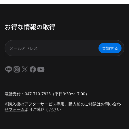
非常時に心強い味方となります。
さらに、キャンプや車中泊でも、
寒暖差に耐えながら安定した電力
お得な情報の取得
を供給します。本記事では、
LiFePO4バッテリーの特徴、選び
方、そして用途別の活用法を徹底
解説。安全でエコな未来の電力を
登録する
詳しく探ってみましょう。
電話受付：047-710-7823（平日9:30〜17:00）
※購入後のアフターサービス専用。購入前のご相談は
お
問い合わ
せフォーム
よりご連絡ください