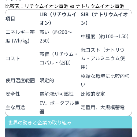
比較表：リチウムイオン電池 vs ナトリウムイオン電池
LIB（リチウムイ
SIB（ナトリウムイオ
項目
オン）
ン）
エネルギー密
高い（約200〜
中程度（約100〜150）
度 (Wh/kg)
250）
低コスト（ナトリウ
高価（リチウム・
コスト
ム・アルミニウム使
コバルト使用）
用）
極端な環境に比較的強
使用温度範囲
限定的
い
安全性
電解液が可燃性
比較的安定
EV、ポータブル機
主な用途
定置用、大規模蓄電
器
世界の動きと企業の取り組み