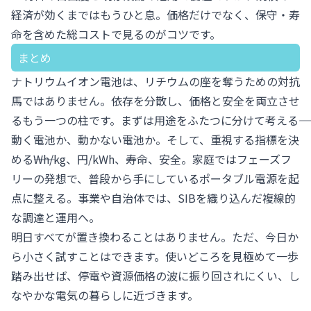
経済が効くまではもうひと息。価格だけでなく、保守・寿
命を含めた総コストで見るのがコツです。
まとめ
ナトリウムイオン電池は、リチウムの座を奪うための対抗
馬ではありません。依存を分散し、価格と安全を両立させ
るもう一つの柱です。まずは用途をふたつに分けて考える――
動く電池か、動かない電池か。そして、重視する指標を決
める――Wh/kg、円/kWh、寿命、安全。家庭ではフェーズフ
リーの発想で、普段から手にしているポータブル電源を起
点に整える。事業や自治体では、SIBを織り込んだ複線的
な調達と運用へ。
明日すべてが置き換わることはありません。ただ、今日か
ら小さく試すことはできます。使いどころを見極めて一歩
踏み出せば、停電や資源価格の波に振り回されにくい、し
なやかな電気の暮らしに近づきます。