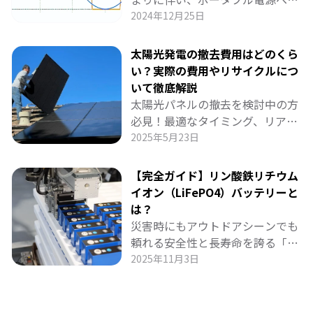
注目が急速に高まっています。特
2024年12月25日
に電子機器の多様化が進む現代で
は、スマートフォンやノートパソ
太陽光発電の撤去費用はどのくら
コンだけでなく、高精度の家電製
い？実際の費用やリサイクルにつ
品などにも安全な電源のニーズが
いて徹底解説
高まっています。この記事では、
太陽光パネルの撤去を検討中の方
正弦波インバーターの特徴や他の
必見！最適なタイミング、リアル
タイプとの違いをわかりやすく解
な費用相場、コストを抑える秘策
2025年5月23日
説し、賢いポータブル電源の選び
や再利用の道筋を徹底解説しま
方をお伝えします
す。撤去をスムーズに進め、「次
【完全ガイド】リン酸鉄リチウム
の一歩」を踏み出すための安心ガ
イオン（LiFePO4）バッテリーと
イドをお届けします！
は？
災害時にもアウトドアシーンでも
頼れる安全性と長寿命を誇る「リ
ン酸鉄リチウムバッテリー
2025年11月3日
（LiFePO4）」。発火リスクが低
く、約10年間の長寿命を実現した
この新世代バッテリーは、停電や