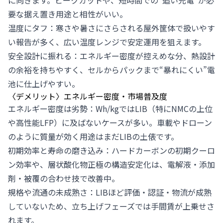
に向きます。ピークカットや、短時間での“追い充電”が必
要な据え置き用途と相性がいい。
温度にタフ：寒さや暑さにさらされる屋外筐体で扱いやす
い報告が多く、広い温度レンジで安定運用を狙えます。
安全設計に振れる：エネルギー密度が控えめな分、熱設計
の余裕を持ちやすく、セルからパックまで“暴れにくい”電
池に仕上げやすい。
〈デメリット〉エネルギー密度・市場普及度
エネルギー密度は劣勢：Wh/kgではLIB（特にNMCの上位
や高性能LFP）に及ばないケースが多い。車載やドローン
のように質量が効く用途はまだLIBの土俵です。
初期効率と寿命の磨き込み：ハードカーボンの初期クーロ
ン効率や、層状酸化物正極の構造安定化は、電解液・添加
剤・被覆の合わせ技で改善中。
規格や流通の未成熟さ：LIBほど評価・認証・物流が成熟
していないため、立ち上げフェーズでは手間賃が上乗せさ
れます。