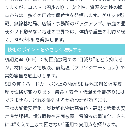
りますが、コスト（円/kWh）、安全性、資源安定性の観
点からは、多くの用途で優位性を発揮します。グリッド貯
蔵、無線基地局、店舗・事務所のバックアップ、家庭の昼
夜シフト――動かない電池の世界では、体積や重量の制約が緩
く、SIBが本領を発揮します。
技術のポイントをやさしく理解する
初期効率（ICE）：初回充放電での“目減り”をどう抑える
か。材料設計と電解液、前処理（プリソジエーション）で
実効容量を底上げします。
SEIの質：ハードカーボン上のNa系SEIは添加剤と温度履
歴で性格が変わります。寿命・安全・低温を全部盛りには
できません。どれを優先するかの設計が効きます。
正極の酸素安定化：層状酸化物は高電位・高温で酸素の安
定性が課題。部分置換や表面被覆、電解液の最適化、さら
には“あえて上まで回さない”運用で実用点を探ります。