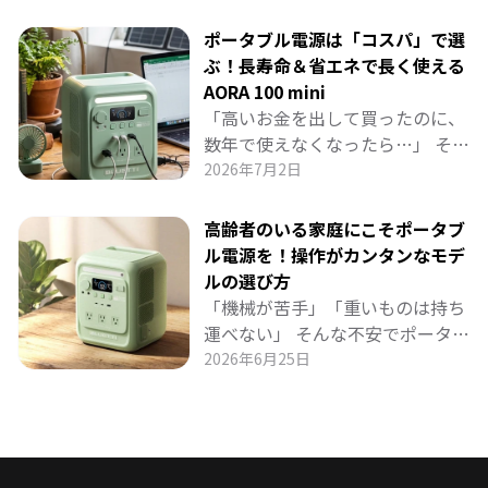
か？ BLUETTI「AORA 100 mini」
は、豊富なポート（AC・USB-Cな
ポータブル電源は「コスパ」で選
ど）で家族のスマホ・PC・照明を
ぶ！長寿命＆省エネで長く使える
同時に給電できる「日常の万能電
AORA 100 mini
源」です。 リビングやワークスペ
「高いお金を出して買ったのに、
ースに置いてコンセントの死角を
数年で使えなくなったら…」 そん
解消したり、停電時にもシームレ
な不安を解消する、長く使えるポ
2026年7月2日
スに守ったり。 家庭に溶け込む賢
ータブル電源の選び方をお届けし
い活用法を詳しく紹介します。
ます。 BLUETTI「AORA 100
高齢者のいる家庭にこそポータブ
mini」は、6000回充放電サイク
ル電源を！操作がカンタンなモデ
ルという驚異の耐久性と省エネ設
ルの選び方
計で、約17年も安心して使い続け
「機械が苦手」「重いものは持ち
られる1kWhクラス最強候補。 日
運べない」 そんな不安でポータブ
常の節電から防災まで、長期的コ
ル電源を諦めていませんか？ 高齢
2026年6月25日
スパを重視する方に最適なモデル
者のいるご家庭こそ、操作が簡単
を徹底解説します。
で軽量10.7kgの「AORA 100
mini」がおすすめです。 ワンタッ
チ操作、介護機器を止めないUPS