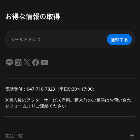
機能、スマホアプリで見守り可
能、約17年長寿命。 日常の安心
お得な情報の取得
から停電時の備えまで、シニア世
代にやさしいポータブル電源の魅
力を詳しく紹介します。
登録する
電話受付：047-710-7823（平日9:30〜17:00）
※購入後のアフターサービス専用。購入前のご相談は
お
問い合わ
せフォーム
よりご連絡ください
商品一覧