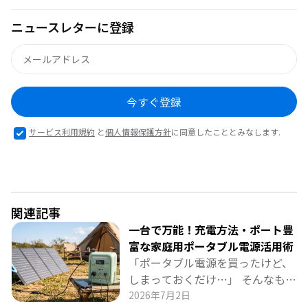
ニュースレターに登録
今すぐ登録
サービス利用規約
と
個人情報保護方針
に同意したこととみなします.
関連記事
一台で万能！充電方法・ポート豊
富な家庭用ポータブル電源活用術
「ポータブル電源を買ったけど、
しまっておくだけ…」 そんなもっ
たいない使い方をしていません
2026年7月2日