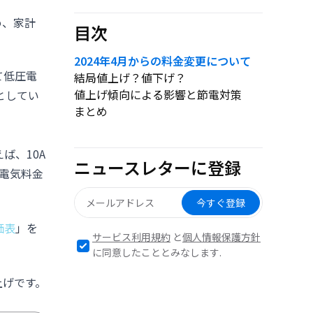
め、家計
目次
2024年4月からの料金変更について
て低圧電
結局値上げ？値下げ？
値上げ傾向による影響と節電対策
としてい
まとめ
ば、10A
ニュースレターに登録
の電気料金
今すぐ登録
価表
」を
サービス利用規約
と
個人情報保護方針
に同意したこととみなします.
上げです。