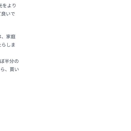
光をより
ど良いで
は、家庭
たらしま
ほぼ半分の
たら、買い