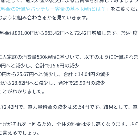
hと想定して、電気料金の変更による出費額を計算してみましょ
気料金の計算やバッテリー容量の基本 kWhとは？
」をご覧くだ
のように組み合わさるかを見ていきます。
は891.00円から963.42円へと72.42円増加します。7%程
人家庭の消費量530kWhに基づいて、以下のように計算され
20円へと減少し、合計で15.6円の減少
80円から25.67円へと減少し、合計で14.04円の減少
5円から28.62円へと減少し、合計で29.90円の減少
ことがわかりました。
72.42円で、電力量料金の減少は59.54円です。結果として、
上昇がそれを上回るため、全体の料金は少し高くなります。さ
と言えるでしょう。