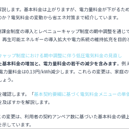
て解説します。基本料金は上がりますが、電力量料金が下がるた
のか？電気料金の変動から省エネ対策まで紹介しています。
電側課金制度の導入とレベニューキャップ制度の期中調整を通じ
、再生可能エネルギーの導入拡大や電力系統の維持拡充を目的
キャップ制度における期中調整に伴う低圧電気料金の見直し
た基本料金の増加と、電力量料金の若干の減少を含みます
。例え
の電力量料金は0.13円/kWh減少します。これらの変更は、家庭
しょう。
を確認します。「
基本契約要綱に基づく電気料金メニューの単
を及ぼすかを解説します。
この変更は、利用者の契約アンペア数に基づいた基本料金の値
を示しています。