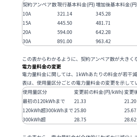
契約アンペア数
現行基本料金(円)
増加後基本料金(円
10A
321.14
345.28
15A
445.50
481.71
20A
594.00
642.28
30A
891.00
963.42
この表からわかるように、契約アンペア数が大きく
電力量料金の変更
電力量料金に関しては、1kWhあたりの料金が若干
表は、使用量区分ごとの電力量料金の変更を示して
使用量区分
変更前の料金(円/kWh)
変更後
最初の120kWhまで
21.33
21.20
120kWh超300kWhまで
25.80
25.67
300kWh超
28.75
28.62