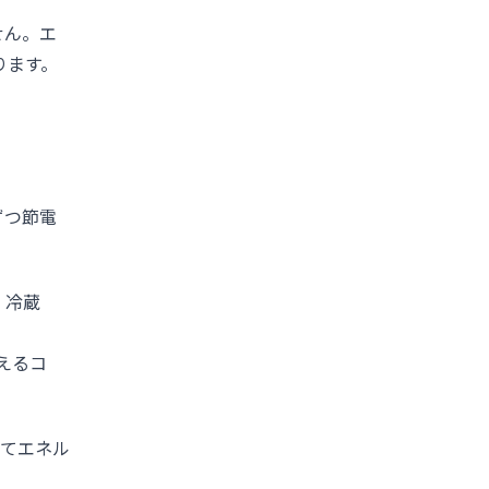
せん。エ
ります。
ずつ節電
、冷蔵
えるコ
してエネル