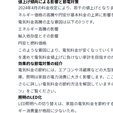
値上げ傾向による影響と節電対策
2024年4月の料金改定により、若干の値上げとな
ネルギー価格の高騰や円安が基本料金の上昇に影響
電気料金高騰の主な要因は以下の3つです。
エネルギー高騰の影響
輸入依存度とその影響
円安と燃料価格
このような要因により、電気料金が安くなっていく
を進めて電気料金値上げに負けない家計を目指すの
効果的な節電対策の紹介
電気料金の節約には、エアコンや冷蔵庫などの大型
庫、照明は家庭の電力消費に大きく影響します。こ
さらに詳しい電気料金の節約方法を解説しています
ツ」をご覧ください。
照明のLED化
LED照明への切り替えは、家庭の電気料金を節約す
ギー消費量が格段に少ないため。