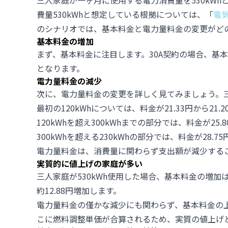
三人家庭が一ヶ月に使用する電力消費量を530kW
費量530kWhと想定している根拠については、「
電
のシナリオでは、基本料金と電力量料金の変更がど
基本料金の増加
まず、基本料金に注目します。30A契約の場合、基本料金
となります。
電力量料金の減少
次に、電力量料金の変更を詳しく見てみましょう。三
最初の120kWhについては、料金が21.33円から21.
120kWhを超え300kWhまでの部分では、料金が25.
300kWhを超える230kWhの部分では、料金が28.7
電力量料金は、消費量に関わらず支出額が減少する
実質的に値上げの家庭が多い
三人家庭が530kWh使用した場合、基本料金の増加は
約12.88円増加します。
電力量料金の僅かな減少にも関わらず、基本料金の
こに燃料調整単価が合算されるため、実質の値上げ