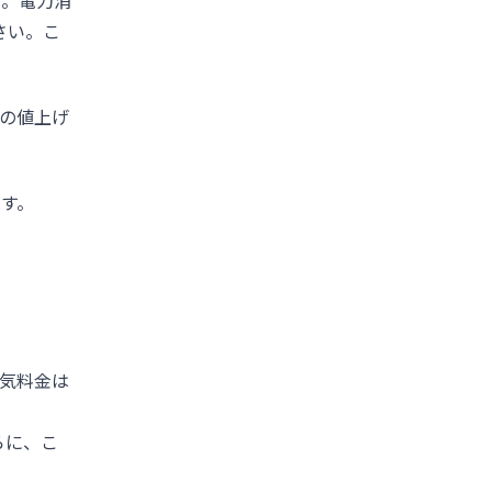
う。電力消
さい。こ
度の値上げ
ます。
電気料金は
らに、こ