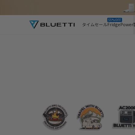
55%OFF
タイムセール
FridgePower