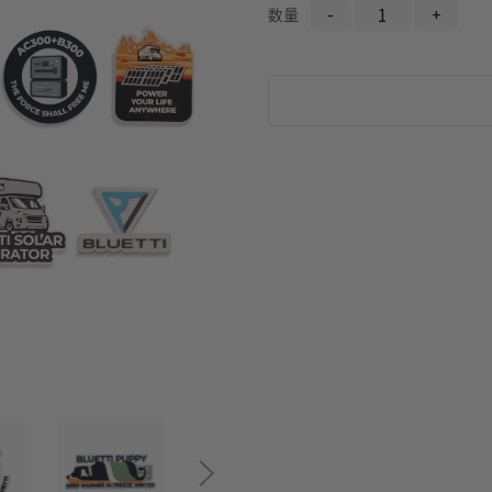
数量
-
+