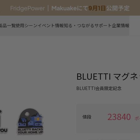
新製品
製品一覧
使用シーン
イベント情報
知る・つながる
サポート
企業情報
BLUETTI マグ
BLUETTI会員限定記念
23840
値段
ポ