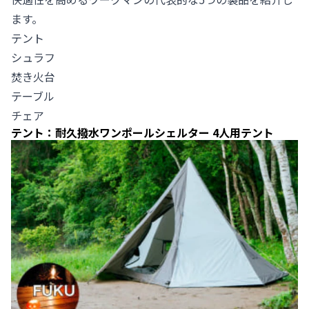
ます。
テント
シュラフ
焚き火台
テーブル
チェア
テント：耐久撥水ワンポールシェルター 4人用テント