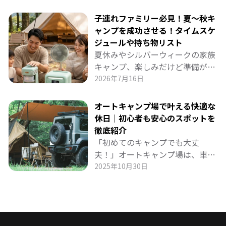
す。 リビングの大型テレビをオフ
にし、ポータブルプロジェクター
子連れファミリー必見！夏～秋キ
で映画を楽しむ「おうちキャンプ
ャンプを成功させる！タイムスケ
シアター」は、家族の思い出作り
ジュールや持ち物リスト
にも、節電にも最適！ BLUETTI
夏休みやシルバーウィークの家族
ポータブル電源があればコードの
キャンプ、楽しみだけど準備が大
心配もなく、扇風機や照明も同時
変… 子供の熱中症や渋滞、暑さで
2026年7月16日
に使えて快適。 夜風を感じながら
ぐずる心配を解消するタイムスケ
のエンタメ体験を詳しく紹介しま
ジュールと持ち物リストを徹底解
オートキャンプ場で叶える快適な
す。
説！ 扇風機・冷蔵庫・プロジェク
休日｜初心者も安心のスポットを
ターなどの家電をフル活用し、
徹底紹介
BLUETTIポータブル電源でエンジ
「初めてのキャンプでも大丈
ンオフでも快適な車中泊・キャン
夫！」オートキャンプ場は、車で
プを実現する方法まで詳しく紹介
荷物を運べて気軽にアウトドアを
2025年10月30日
します。 親子で最高の思い出を作
楽しめるスタイルです。本記事で
るための実践ガイドです。
は、初心者でも安心して利用でき
る関東・甲信越のおすすめオート
キャンプ場を厳選してご紹介。家