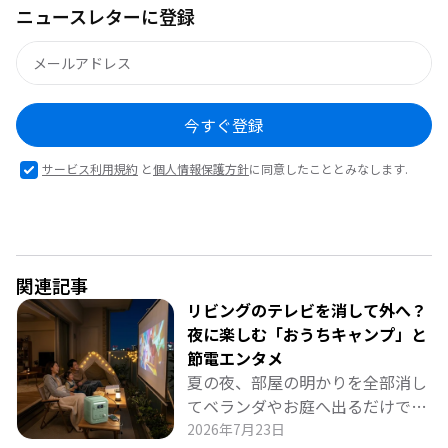
ニュースレターに登録
今すぐ登録
サービス利用規約
と
個人情報保護方針
に同意したこととみなします.
関連記事
リビングのテレビを消して外へ？
夜に楽しむ「おうちキャンプ」と
節電エンタメ
夏の夜、部屋の明かりを全部消し
てベランダやお庭へ出るだけで、
非日常の特別な時間が始まりま
2026年7月23日