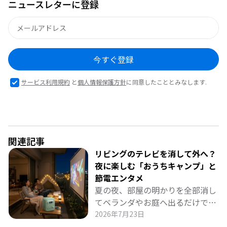
ニュースレターに登録
今すぐ登録
サービス利用規約
と
個人情報保護方針
に同意したこととみなします.
関連記事
リビングのテレビを消して外へ？
夜に楽しむ「おうちキャンプ」と
節電エンタメ
夏の夜、部屋の明かりを全部消し
てベランダやお庭へ出るだけで、
非日常の特別な時間が始まりま
2026年7月23日
す。 リビングの大型テレビをオフ