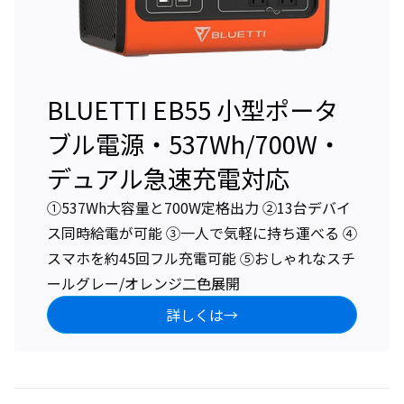
BLUETTI EB55 小型ポータ
ブル電源・537Wh/700W・
デュアル急速充電対応
①537Wh大容量と700W定格出力 ②13台デバイ
ス同時給電が可能 ③一人で気軽に持ち運べる ④
スマホを約45回フル充電可能 ⑤おしゃれなスチ
ールグレー/オレンジ二色展開
詳しくは→