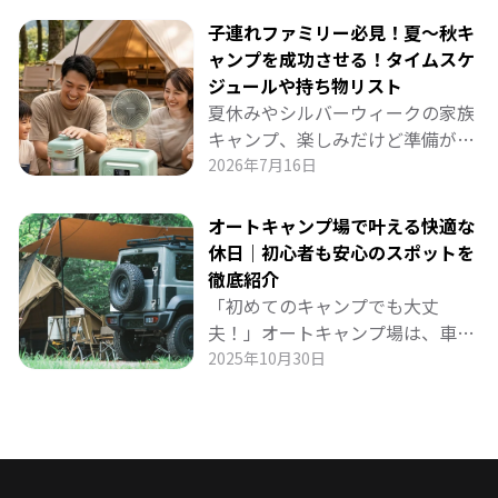
にし、ポータブルプロジェクター
子連れファミリー必見！夏～秋キ
で映画を楽しむ「おうちキャンプ
ャンプを成功させる！タイムスケ
シアター」は、家族の思い出作り
ジュールや持ち物リスト
にも、節電にも最適！ BLUETTI
夏休みやシルバーウィークの家族
ポータブル電源があればコードの
キャンプ、楽しみだけど準備が大
心配もなく、扇風機や照明も同時
変… 子供の熱中症や渋滞、暑さで
2026年7月16日
に使えて快適。 夜風を感じながら
ぐずる心配を解消するタイムスケ
のエンタメ体験を詳しく紹介しま
ジュールと持ち物リストを徹底解
オートキャンプ場で叶える快適な
す。
説！ 扇風機・冷蔵庫・プロジェク
休日｜初心者も安心のスポットを
ターなどの家電をフル活用し、
徹底紹介
BLUETTIポータブル電源でエンジ
「初めてのキャンプでも大丈
ンオフでも快適な車中泊・キャン
夫！」オートキャンプ場は、車で
プを実現する方法まで詳しく紹介
荷物を運べて気軽にアウトドアを
2025年10月30日
します。 親子で最高の思い出を作
楽しめるスタイルです。本記事で
るための実践ガイドです。
は、初心者でも安心して利用でき
る関東・甲信越のおすすめオート
キャンプ場を厳選してご紹介。家
族連れや友人との特別なひととき