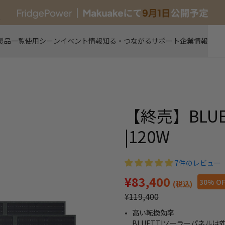
新製品
製品一覧
使用シーン
イベント情報
知る・つながる
サポート
企業情報
【終売】BLUE
|120W
7件のレビュー
¥83,400
30% O
(税込)
¥119,400
高い転換効率
BLUETTIソーラーパネル