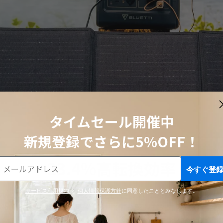
タイムセール開催中
新規登録でさらに5%OFF！
23.4%高転換効率
今すぐ登
サービス利用規約
と
個人情報保護方針
に同意したこととみなします。
ルパネルで作られて、結晶が規則正しく並んでいるため電力ロス
3.4%に達成し、数枚を組み合わせて直列又は並列し充電もできま