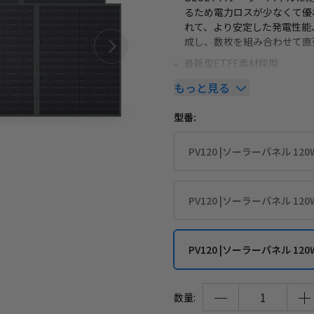
るため電力ロスが少なくて優
れて、より安定した発電性能
成し、数枚を組み合わせて直
最新型ETFE素材採用
透過率の高いETFE素材を採
もっと見る
く、耐熱・耐食などにも長け
す。長く日光に当ても高温を
型番:
折り畳み式＆持ち運びにも便
収納型スタンドを搭載してお
PV120 |ソーラーパネル 120
折り畳み時のコンパクト化を実
性でも片手で持ち運べます。
高互換性
PV120 |ソーラーパネル 120
PV120の仕様は開路電圧24.
の多くのポータブル電源への接
お勧めします。1枚でEB55/E
PV120 |ソーラーパネル 120
簡単設置
折りたたんだソーラパネルを
きます。付属のスタンドは、
数量:
汎用性の高いMC4ケーブルを