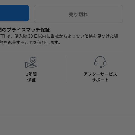
だけではなく、仕様が合わせれば他社のポータブル電源にも使用が可
売り切れ
ト(保証)が付いております。
日間のプライスマッチ保証
ETTI は、購入後 30 日以内に当社からより安い価格を見つけた場
額を返金することを保証します。
1年間
アフターサービス
保証
サポート