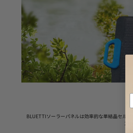
BLUETTIソーラーパネルは効率的な単結晶セ
2