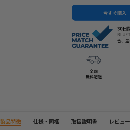
BLUETTIポータブル電源
能です。
今すぐ購入
業界高水準の12ヶ月保証
ご注文日から12ヶ月のサポー
30
BLU
合、差
全国
無料配送
製品特徴
仕様・同梱
取扱説明書
レビュー