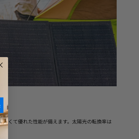
録
が少なくて優れた性能が備えます。太陽光の転換率は
す。