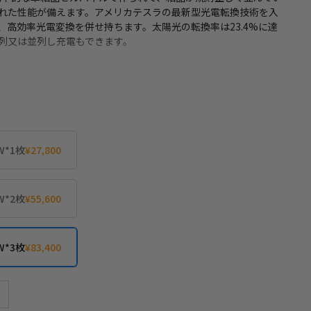
れた性能が備えます。アメリカテスラの最新型光電転換技術を入
、高効率光電変換を併せ持ちます。太陽光の転換率は23.4%に達
列又は並列し充電もできます。
用しています。ETFE素材は他のフッ素樹脂と比べて塗膜厚が厚
ており、耐久性が求められる工業用部品などにも用いられていま
恐れず、燃焼や爆発の危険がありません。
利
り、展開するとすぐに使える、面倒な設定手間などは不要です。
W*1枚
¥27,800
現したので、収納時も場所を取りません。6.8kgの軽量で、女
W*2枚
¥55,600
4V/短絡電流6.43A/最大出力120W。MC4コネクタコード付属で市販
続も簡単です。BLUETTI社製ポータブル電源との組み合わせを
B70を、3枚でAC200MAXを充電できます。
W*3枚
¥83,400
展開し、3つのスタンドを広げるだけですぐに設置することがで
太陽に向けて角度を調整しやすく、散熱効果も得られます。
装置