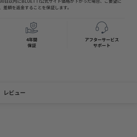
30日以内にBLUETTI公式サイト価格が下がった場合、ご要望に
ことに成功し、さらにバッテリーをより小型化することで製品全体の
、差額を返金することを保証します。
また、バッテリーユニットの破損による故障のリスクを低減して
ただけます。
4年間
アフターサービス
保証
サポート
レビュー