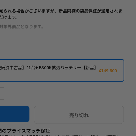
見られる場合がございますが、新品同様の製品保証が適用されま
だけます。
対象外商品となります。
完全モジュール式の電源システムです。1台のAC300マスターモジュール
00K（それぞれ2764.8Wh）を接続することができます。高出力
な200Vコンセントを使用する場合、オプションのP030Aを使用
整備済中古品】*1台+ B300K拡張バッテリー【新品】
し、最大8つのB300K（AC300ごとに4つ）を接続することで、最
¥149,800
,118.4Whまで電力を増幅できます。この独自の拡張機能により、電気
より柔軟にお使いいただけます。
した1500Wに加え、畳式ソーラーパネルや屋上ソーラーパネルシ
大2400W（1200W*2）の入力を実現し、約1.6時間でフル充
売り切れ
リン酸鉄リチウム電池に比べて安全性と安定性が飛躍的に向上し、エ
日間のプライスマッチ保証
酸鉄リチウム電池を採用しています。B300Kは、サイクル寿命を