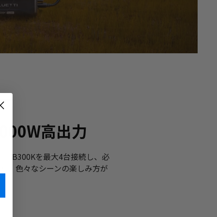
000W高出力
リーB300Kを最大4台接続し、必
ンも、色々なシーンの楽しみ方が
る