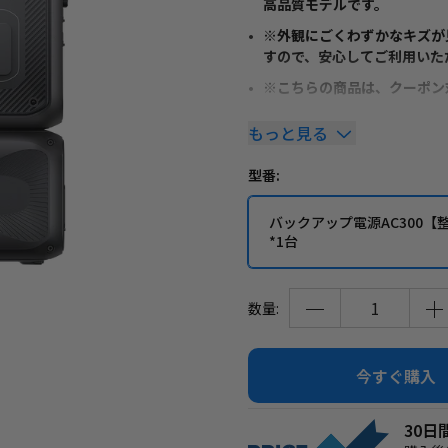
高品質モデルです。
※外観にごくわずかなキズが
すので、安心してご利用いた
※こちらの商品は、クーポン
もっと見る
電気容量をより自由に選べる
BLUETTI AC300は、
型番:
に最大4つの拡張バッテリーB3
の家庭用電源や工具などに必要
バックアップ電源AC300【
してAC300を2つ直列に接続
*1台
大200V/6000W、合計22
容量の選択肢をさらに広げ、
最先端の急速充電技術を採用
数量:
付属のAC充電ケーブルを使用
ステムを組み合わせることで、最
電が可能です。
今すぐ購入
LFP角形電池モジュール採用
B300Kは、従来の円筒形
30
ネルギー密度の高い角型リン