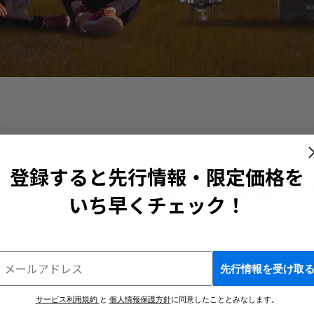
登録すると先行情報・限定価格を
からさらに拡張も可能な大容量、3
いち早くチェック！
ル式。入出力ポートと制御システムを備えるAC300に、拡張バッテ
​メルマガ登録で最新情報やお得なキャンペーンなどをお届けします。
。 AC300のパワーで、キャンプも、車中泊も、ワーケーショ
さらに広がります。
先行情報を受け取
サービス利用規約
と
個人情報保護方針
に同意したこととみなします。