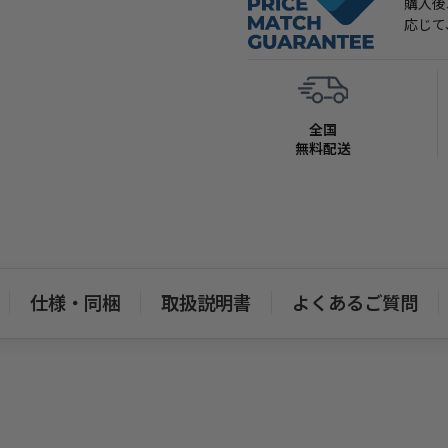
購入後
4,000サイクルに延ばす
応じて
性能向上に貢献しています。
おり、より安心してご使用い
もっと見る
全国
無料配送
仕様・同梱
取扱説明書
よくあるご質問