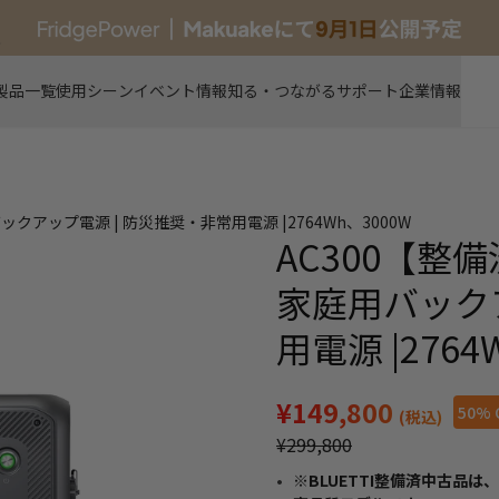
新製品
製品一覧
使用シーン
イベント情報
知る・つながる
サポート
企業情報
ックアップ電源 | 防災推奨・非常用電源 |2764Wh、3000W
AC300【整
家庭用バックア
用電源 |2764
¥149,800
50% 
(税込)
¥299,800
※BLUETTI整備済中古品