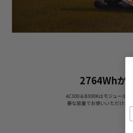
2764Wh
AC300＆B300Kはモジュー
要な容量でお使いいただけます