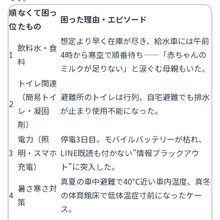
順
なくて困っ
困った理由・エピソード
位
たもの
想定より早く在庫が尽き、給水車には午前
飲料水・食
1
4時から寒空で順番待ち——「赤ちゃんの
料
ミルクが足りない」と涙ぐむ母親もいた。
トイレ関連
（簡易トイ
避難所のトイレは行列。自宅避難でも排水
2
レ・凝固
が止まり使用不能になった。
剤）
電力（照
停電3日目。モバイルバッテリーが枯れ、
3
明・スマホ
LINE既読も付かない"情報ブラックアウ
充電）
ト"に突入した。
真夏の車中避難で40℃近い車内温度、真冬
暑さ寒さ対
4
の体育館床で低体温症寸前になったケー
策
ス。