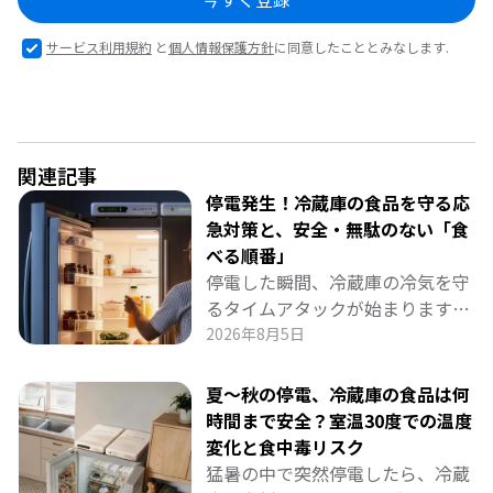
サービス利用規約
と
個人情報保護方針
に同意したこととみなします.
関連記事
停電発生！冷蔵庫の食品を守る応
急対策と、安全・無駄のない「食
べる順番」
停電した瞬間、冷蔵庫の冷気を守
るタイムアタックが始まります。
パニックで扉を開けてしまうのは
2026年8月5日
最大のNG行動。 冷気を逃さない
基本ルール、保冷剤の正しい置き
夏～秋の停電、冷蔵庫の食品は何
方、家にあるものでできる簡易保
時間まで安全？室温30度での温度
冷テクニックを徹底解説。 さら
変化と食中毒リスク
に、生鮮食品から冷凍庫まで「安
猛暑の中で突然停電したら、冷蔵