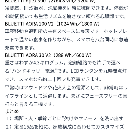
BLUETTI Apex 300（2764.8 Wh／3200 W）
冷蔵庫、IH炊飯器、洗濯機を同時に稼働できます。停電が
48時間続いても生活リズムを崩さない頼れる心臓部です。
BLUETTI AORA 100 V2（1024 Wh／1800 W）
車載移動や避難所の共有スペースに最適です。ホットプレ
ートで温かい食事を作りながら、スマホを八台同時に急速
充電できます。
BLUETTI AORA 30 V2（288 Wh／600 W）
重さはわずか4.3キログラム。避難経路でも片手で運べ
る"ハンドキャリー電源"です。LEDランタンを九時間点灯
でき、スマホなら約二十回フル充電できます。
平常時はアウトドアや花火大会の電源として、非常時はラ
イフラインとして活躍します。まさにフェーズフリーの真
打ちと言える三機です。
まとめ
１）場所・人・季節ごとに"欠けやすいモノ"を洗い出す
２）定番15品を軸に、家族構成に合わせてカスタマイズ