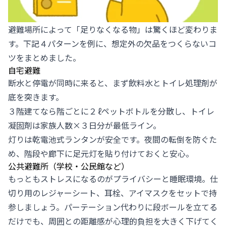
避難場所によって「足りなくなる物」は驚くほど変わりま
す。下記４パターンを例に、想定外の欠品をつくらないコ
ツをまとめました。
自宅避難
断水と停電が同時に来ると、まず飲料水とトイレ処理剤が
底を突きます。
３階建てなら階ごとに２ ℓペットボトルを分散し、トイレ
凝固剤は家族人数×３日分が最低ライン。
灯りは乾電池式ランタンが安全です。夜間の転倒を防ぐた
め、階段や廊下に足元灯を貼り付けておくと安心。
公共避難所（学校・公民館など）
もっともストレスになるのがプライバシーと睡眠環境。仕
切り用のレジャーシート、耳栓、アイマスクをセットで持
参しましょう。パーテーション代わりに段ボールを立てる
だけでも、周囲との距離感が心理的負担を大きく下げてく