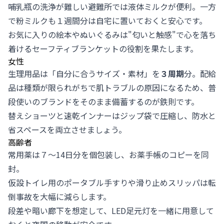
哺乳瓶の洗浄が難しい避難所では液体ミルクが便利。一方
で粉ミルクも１週間分は自宅に置いておくと安心です。
お気に入りの絵本やぬいぐるみは"匂いと触感"で心を落ち
着けるセーフティブランケットの役割を果たします。
女性
生理用品は「自分に合うサイズ・素材」を
３周期
分。配給
品は種類が限られがちで肌トラブルの原因になるため、普
段使いのブランドをそのまま備蓄するのが鉄則です。
替えショーツと速乾インナーはジップ袋で圧縮し、防水と
省スペースを両立させましょう。
高齢者
常用薬は７〜14日分を個包装し、お薬手帳のコピーを同
封。
仮設トイレ用のポータブル手すりや滑り止めスリッパは転
倒事故を大幅に減らします。
段差や暗い廊下を想定して、LED足元灯を一緒に用意して