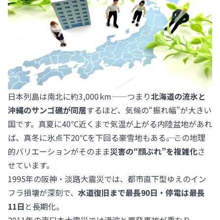
日本列島は南北に約3,000 km——つまり
北海道の流氷と
沖縄のサンゴ礁が同居
するほど、気候の“振れ幅”が大きい
国です。真夏に40℃近くまで気温が上がる内陸盆地があれ
ば、真冬に氷点下20℃を下回る豪雪地もある――。この地理
的バリエーションがそのまま
災害の“顔ぶれ”を複雑化
さ
せています。
1995年の阪神・淡路大震災では、都市直下型ゆえのイン
フラ損壊が深刻で、
水道復旧まで最長90日・停電は最長
11日
と長期化。