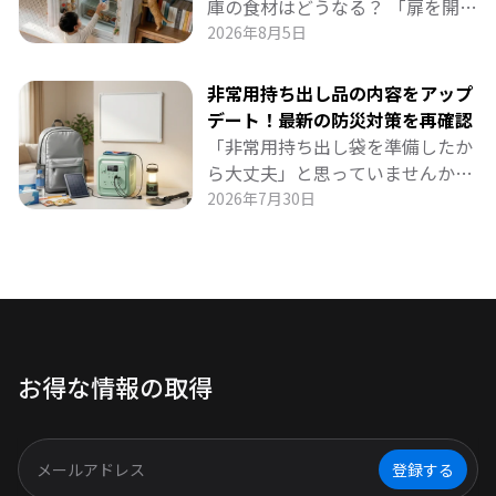
全に食べる順番」を明確に示し、
庫の食材はどうなる？ 「扉を開け
従来の対策の限界を超える
なければ大丈夫」は大きな誤解で
2026年8月5日
「FridgePower」の自動バックア
す。 室温30度近い環境では、わず
ップまで紹介します。
か2〜3時間で庫内温度が危険水域
非常用持ち出し品の内容をアップ
に。 生肉・乳製品・手作りおかず
デート！最新の防災対策を再確認
から食中毒菌が急増するリスクを
「非常用持ち出し袋を準備したか
徹底解説。 避難時のブレーカー遮
ら大丈夫」と思っていませんか？
断による全滅リスクまで踏まえ、
防災グッズは半年に一度の点検と
2026年7月30日
超薄型バックアップ電源
アップデートが命を守ります。 賞
「FridgePower」で食卓を守る最
味期限のローリングストックか
新の備えを紹介します。
ら、夏の冷却グッズ・冬の防寒対
策、そして現代防災で最も重要な
スマホ充電と電源確保まで徹底解
説。 徒歩避難向けのコンパクトモ
お得な情報の取得
デルから車中泊対応の大容量ま
で、BLUETTI AORAシリーズで家
族を守る最新の備えをお届けしま
す。
登録する