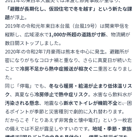
2011年の東日本大震災では津波と原発事故が重なり、
「避難が長期化し、仮設住宅で冬を越す」という新たな課
題
が浮上。
2019年の令和元年東日本台風（台風19号）は関東甲信を
縦断し、広域浸水で
1,000か所超の道路が寸断
、物流網が
数日間ストップしました。
2020年の令和2年7月豪雨は熊本を中心に発生。避難所が
密になりがちなコロナ禍と重なり、さらに真夏日が続いた
ことで
冷房不足から熱中症搬送が相次ぐ
二重苦となりまし
た。
同じ「停電」でも、
冬なら暖房・給湯が止まり低体温リス
ク
、真夏なら
冷房停止で熱中症リスク
。水害なら飲料水が
汚染される懸念
、地震なら
断水でトイレが機能不全
――と、困
るポイントが季節と災害種別で劇的に入れ替わります。
だからこそ「とりあえず非常食と懐中電灯」という一枚岩
の備えでは不足が露呈しやすいのです。
地域・季節・家族