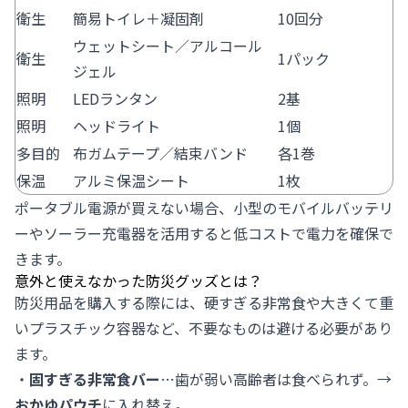
衛生
簡易トイレ＋凝固剤
10回分
ウェットシート／アルコール
衛生
1パック
ジェル
照明
LEDランタン
2基
照明
ヘッドライト
1個
多目的
布ガムテープ／結束バンド
各1巻
保温
アルミ保温シート
1枚
ポータブル電源が買えない場合、小型のモバイルバッテリ
ーやソーラー充電器を活用すると低コストで電力を確保で
きます。
意外と使えなかった防災グッズとは？
防災用品を購入する際には、硬すぎる非常食や大きくて重
いプラスチック容器など、不要なものは避ける必要があり
ます。
・
固すぎる非常食バー
…歯が弱い高齢者は食べられず。→
おかゆパウチ
に入れ替え。