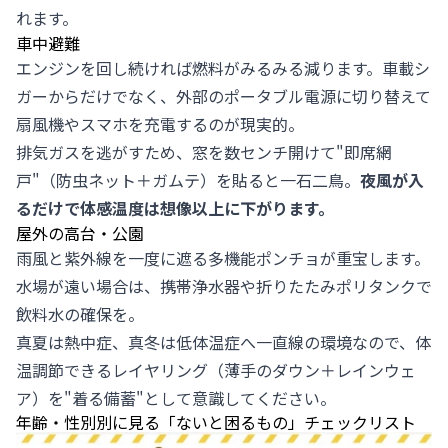
れます。
車中避難
エンジンを回し続ければ燃料がみるみる減ります。車載シ
ガーからだけでなく、外部のポータブル電源に切り替えて
扇風機やスマホを充電するのが現実的。
排気ガスを逃がすため、窓を数センチ開けて"即席網
戸"（防虫ネット＋ガムテ）を貼ると一石二鳥。
夜風が入
るだけで体感温度は想像以上に下がります。
屋外の高台・公園
雨風と紫外線を一度に遮る多機能ポンチョが重宝します。
水場が遠い場合は、携帯浄水器や折りたたみポリタンクで
飲料水の確保を。
真夏は熱中症、真冬は低体温症へ一直線の環境なので、体
温調節できるレイヤリング（薄手のダウン＋レインウェ
ア）を"着る備蓄"として意識してください。
年齢・性別別に見る「ないと困るもの」チェックリスト