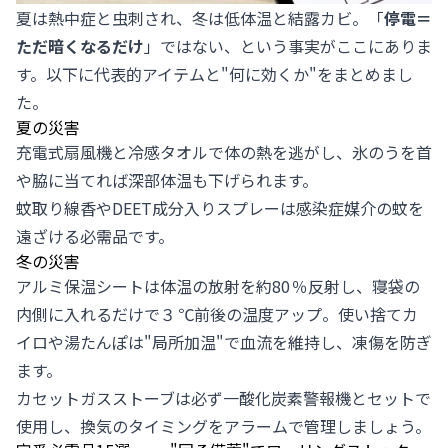
夏は熱中症と虫刺され、冬は低体温と結露カビ。「
停電＝
ただ暗くなるだけ
」ではない、という事実がここにありま
す。以下に代表的アイテムと"何に効くか"をまとめまし
た。
夏の災害
充電式扇風機と冷感タオルで体の熱を逃がし、氷のうを首
や脇に当てれば深部体温も下げられます。
蚊取り線香やDEET成分入りスプレーは感染症媒介の蚊を
遠ざける必需品です。
冬の災害
アルミ保温シートは体温の放射を約80 ％反射し、寝袋の
内側に入れるだけで３ ℃前後の温度アップ。使い捨てカ
イロや湯たんぽは"局所加温"で血流を維持し、凍傷を防ぎ
ます。
カセットガスストーブは必ず一酸化炭素警報機とセットで
使用し、換気のタイミングをアラームで管理しましょう。