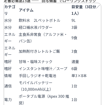
定番必需品15選 —— "回る備蓄"でローリングストック
カテゴ
目安量（3日分／
アイテム
リ
1人）
水分
飲料水 2Lペットボトル
9L
水分
経口補水液パウダー
3袋
エネル
主食系非常食（アルファ米・
9食
ギー
パン缶）
エネル
加熱剤付きレトルトご飯
3食
ギー
嗜好
甘味・塩味スナック
適量
嗜好
インスタント味噌汁／スープ
6袋
情報
手回しラジオ＋乾電池
単3×8本
モバイルバッテリー
通信
1台
（10,000mAh以上）
ポータブル電源（Apex 300 推
電力
1台
奨）