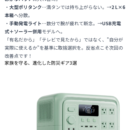
・
大型ポリタンク
…満タンでは持ち上がらない。→
2 L×6
本箱
へ分散。
・
手動発電ライト
…数分で腕が疲れて断念。→
USB充電
式＋ソーラー併用
モデルへ。
「有名だから」「テレビで見たから」ではなく、"自分が
実際に使えるか"を基準に取捨選択を。反省点こそ次回の
改善点です！
家族を守る、進化した防災ギア3選