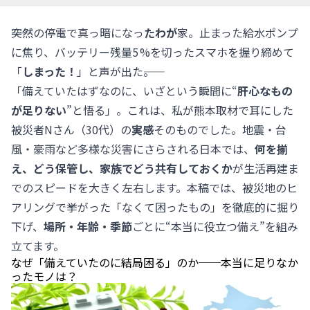
――突然の停電で真っ暗になっ
た
わが
家。止まった給水ポンプ
に焦り、バッテリー残量5 %を切ったスマホを握り締めて
「
しまった！
」と声が出た――。
「備えていたはずなのに、いざという瞬間に“
肝心なもの
が足りない
”と悟る」。これは、私が熊本取材で耳にした
被災者Nさん（30代）の
実感
そのものでした。地震・台
風・豪雨など多様な災害にさらされる日本では、
何を揃
え、どう保管し、家族でどう共有しておくか
が生活再建ま
でのスピードを大きく左右します。本稿では、被災地のヒ
アリングで挙がった「なくて困ったもの」を徹底的に掘り
下げ、
場所・年齢・季節
ごとに“本当に役立つ備え”を組み
立てます。
なぜ「備えていたのに結局困る」のか──本当に足りなか
ったモノは？