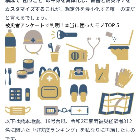
構成で“困りごと”の中身を具体化し、備蓄と防災ギアを
カスタマイズする
――これが、想定外を最小化する唯一の道だ
と言えるでしょう。
被災者アンケートで判明！本当に困ったモノTOP 5
以下は熊本地震、19号台風、令和2年豪雨――被災経験者312
名に聞いた「切実度ランキング」を私なりに再編したもの
です。